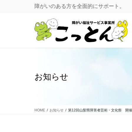
コ
ナ
障がいのある方を全面的にサポート。
ン
ビ
テ
ゲ
ン
ー
ツ
シ
に
ョ
移
ン
動
に
移
動
お知らせ
HOME
お知らせ
第12回山梨県障害者芸術・文化祭 開